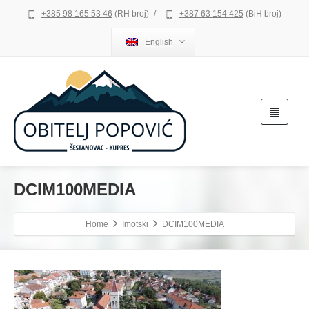
+385 98 165 53 46
(RH broj)
/
+387 63 154 425
(BiH broj)
English
DCIM100MEDIA
Home
Imotski
DCIM100MEDIA