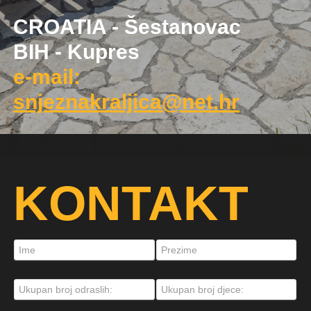
CROATIA - Šestanovac
BIH - Kupres
e-mail:
snjeznakraljica@net.hr
KONTAKT