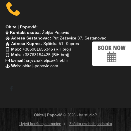
Obitelj Popović:
Kontakt osoba:
Željko Popović
Adresa Šestanovac:
Put Žeževice 37, Šestanovac
Adresa Kupres:
Splitska 51, Kupres
Mob:
+385981655346 (RH broj)
Mob:
+38763154425 (BiH broj)
E-mail:
snjeznakraljica@net.hr
Web:
obitelj-popovic.com
Obitelj Popović
© 2026 - by
studioP
Uvjeti korištenja stranice
/
Zaštita osobnih podataka