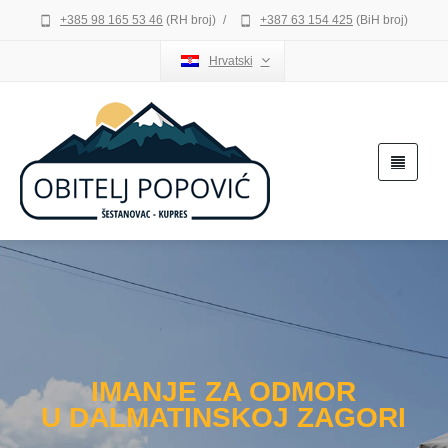
+385 98 165 53 46
(RH broj)
/
+387 63 154 425
(BiH broj)
Hrvatski
IMANJE ZA ODMOR
U DALMATINSKOJ ZAGORI