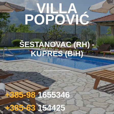
VILLA
POPOVIĆ
ŠESTANOVAC (RH) -
KUPRES (BiH)
+385-98
1655346
+385-63
154425