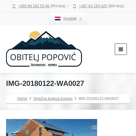
+385 98 165 53 46
(RH broj)
/
+387 63 154 425
(BiH broj)
Hrvatski
IMG-20180122-WA0027
Home
Snježna kraljica Kupres
IMG-20180122-WA0027