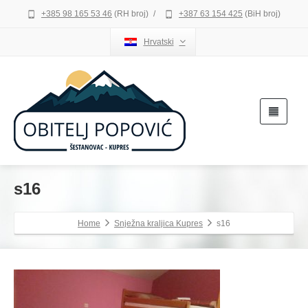
+385 98 165 53 46
(RH broj)
/
+387 63 154 425
(BiH broj)
Hrvatski
s16
Home
Snježna kraljica Kupres
s16