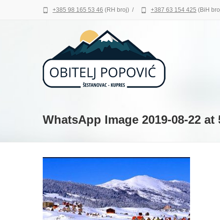
+385 98 165 53 46
(RH broj)
/
+387 63 154 425
(BiH bro
WhatsApp Image 2019-08-22 at 