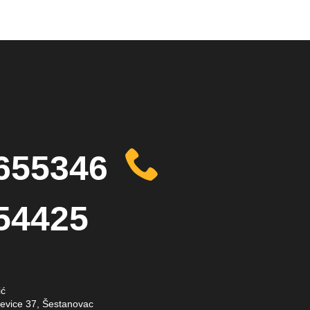
655346
54425
ić
evice 37, Šestanovac