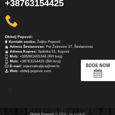
+38763154425
Obitelj Popović:
Kontakt osoba:
Željko Popović
Adresa Šestanovac:
Put Žeževice 37, Šestanovac
Adresa Kupres:
Splitska 51, Kupres
Mob:
+385981655346 (RH broj)
Mob:
+38763154425 (BiH broj)
E-mail:
snjeznakraljica@net.hr
Web:
obitelj-popovic.com
Obitelj Popović
© 2026 - by
studioP