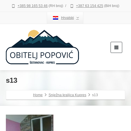
+385 98 165 53 46
(RH broj)
/
+387 63 154 425
(BiH broj)
Hrvatski
s13
Home
Snježna kraljica Kupres
s13