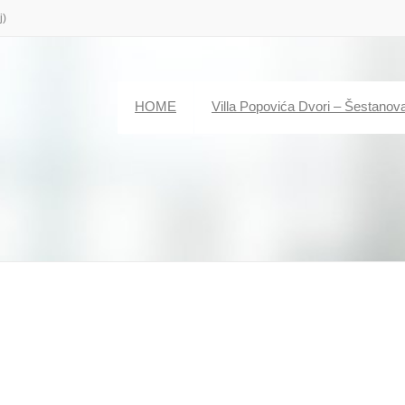
j)
HOME
Villa Popovića Dvori – Šestanov