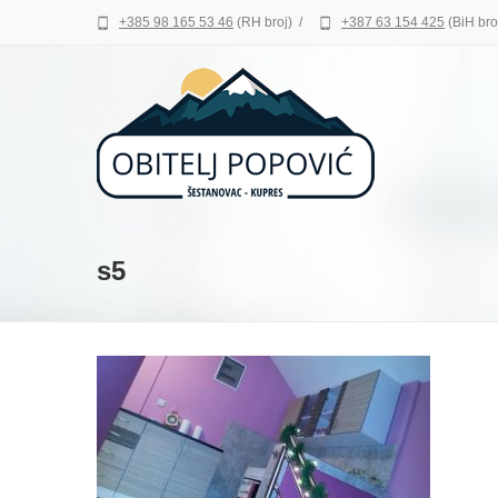
+385 98 165 53 46
(RH broj)
/
+387 63 154 425
(BiH bro
s5