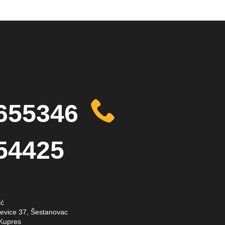
655346
54425
ić
evice 37, Šestanovac
 Kupres