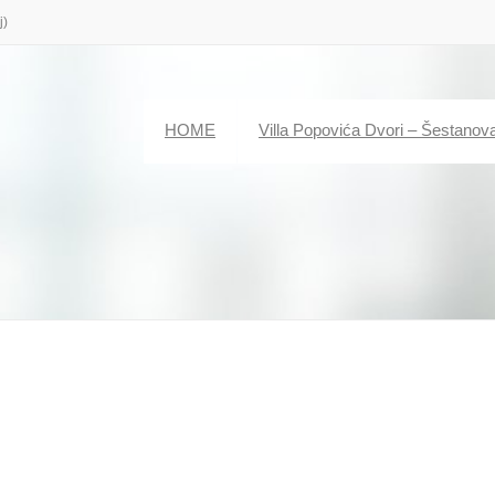
j)
HOME
Villa Popovića Dvori – Šestanov