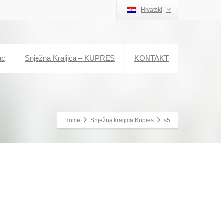
Hrvatski
ac
Snježna Kraljica – KUPRES
KONTAKT
Home
Snježna kraljica Kupres
s5