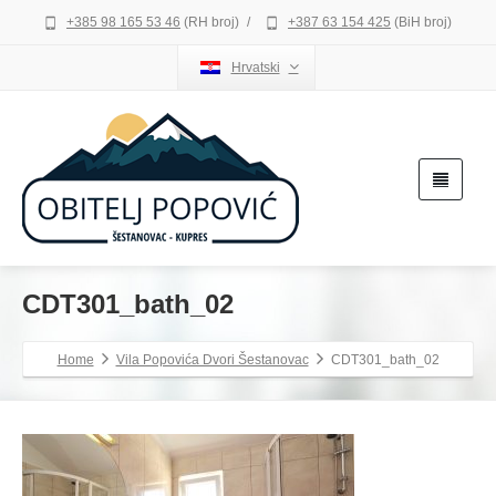
+385 98 165 53 46
(RH broj)
/
+387 63 154 425
(BiH broj)
Hrvatski
CDT301_bath_02
Home
Vila Popovića Dvori Šestanovac
CDT301_bath_02