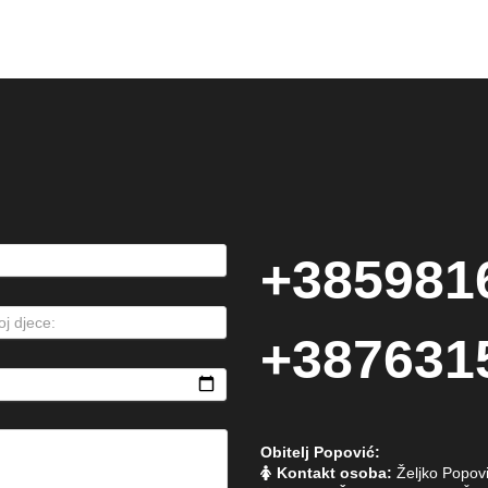
+385981
+387631
Obitelj Popović:
Kontakt osoba:
Željko Popov