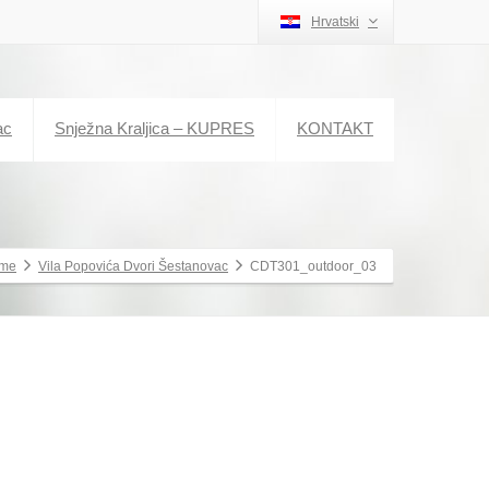
Hrvatski
ac
Snježna Kraljica – KUPRES
KONTAKT
me
Vila Popovića Dvori Šestanovac
CDT301_outdoor_03