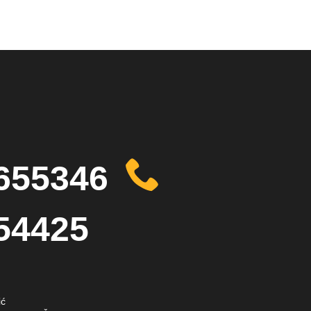
655346
54425
ić