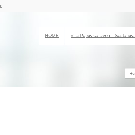
j)
HOME
Villa Popovića Dvori – Šestanov
Ho