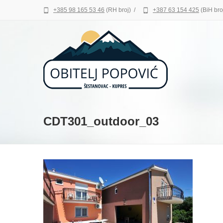
+385 98 165 53 46
(RH broj)
/
+387 63 154 425
(BiH bro
CDT301_outdoor_03