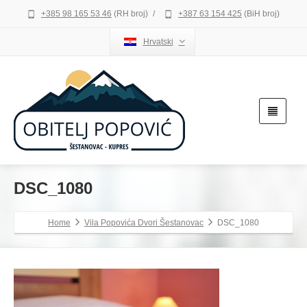
+385 98 165 53 46
(RH broj)
/
+387 63 154 425
(BiH broj)
Hrvatski
DSC_1080
Home
Vila Popovića Dvori Šestanovac
DSC_1080