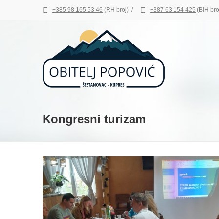
+385 98 165 53 46
(RH broj)
/
+387 63 154 425
(BiH bro
Kongresni turizam