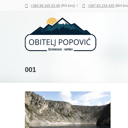
+385 98 165 53 46
(RH broj)
/
+387 63 154 425
(BiH bro
001