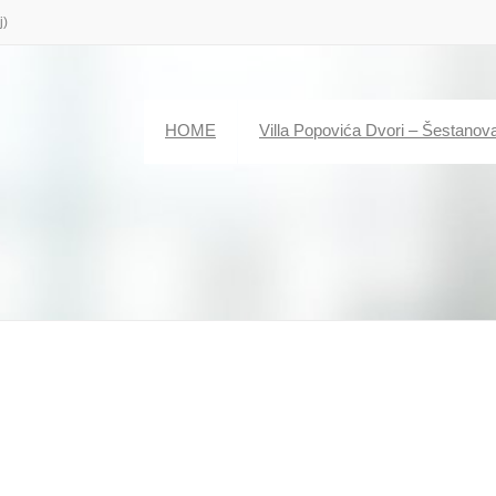
j)
HOME
Villa Popovića Dvori – Šestanov