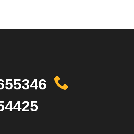
655346
54425