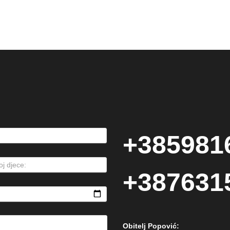
+385981
+387631
Obitelj Popović: