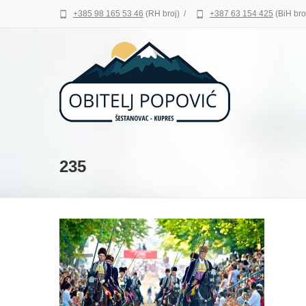
+385 98 165 53 46
(RH broj)
/
+387 63 154 425
(BiH bro
235