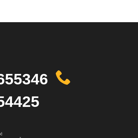
655346
54425
ić