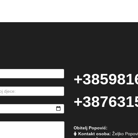
+385981
+387631
Obitelj Popović:
Kontakt osoba:
Željko Popov