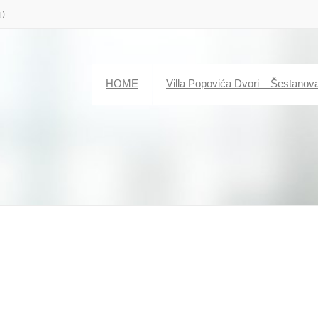
j)
HOME
Villa Popovića Dvori – Šestanov