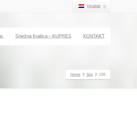
Hrvatski
ac
Snježna Kraljica – KUPRES
KONTAKT
Home
Sinj
235