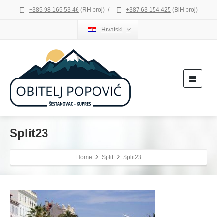
+385 98 165 53 46
(RH broj)
/
+387 63 154 425
(BiH broj)
Hrvatski
Split23
Home
Split
Split23