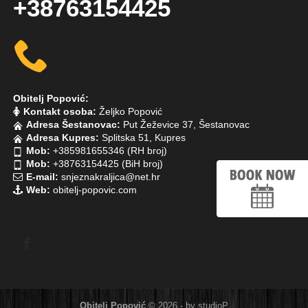
+38763154425
Obitelj Popović:
Kontakt osoba:
Željko Popović
Adresa Šestanovac:
Put Žeževice 37, Šestanovac
Adresa Kupres:
Splitska 51, Kupres
Mob:
+385981655346 (RH broj)
Mob:
+38763154425 (BiH broj)
E-mail:
snjeznakraljica@net.hr
Web:
obitelj-popovic.com
Obitelj Popović
© 2026 - by
studioP