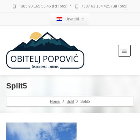
+385 98 165 53 46
(RH broj)
/
+387 63 154 425
(BiH broj)
Hrvatski
Split5
Home
Split
Split5