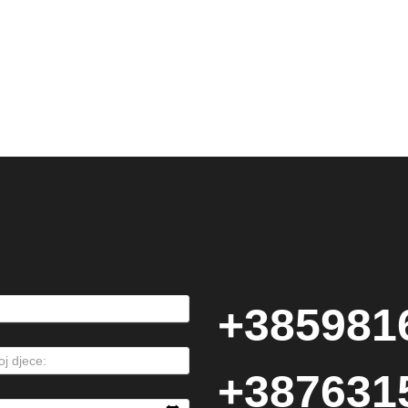
+385981
+387631