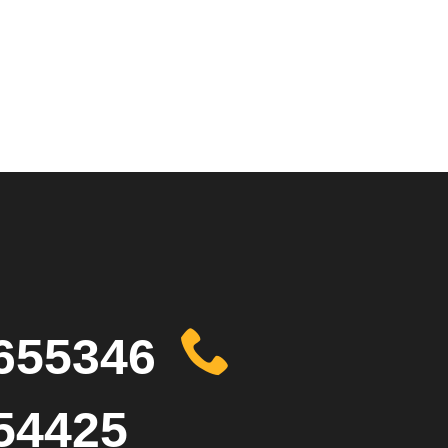
655346
54425