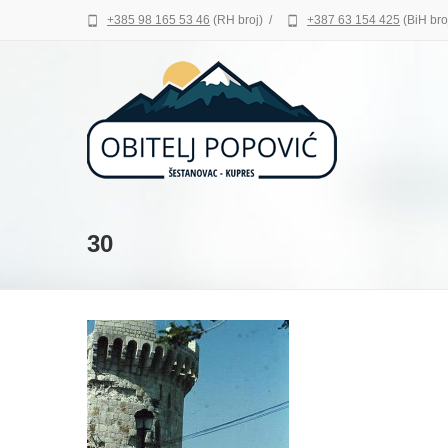
+385 98 165 53 46
(RH broj)
/
+387 63 154 425
(BiH bro
30