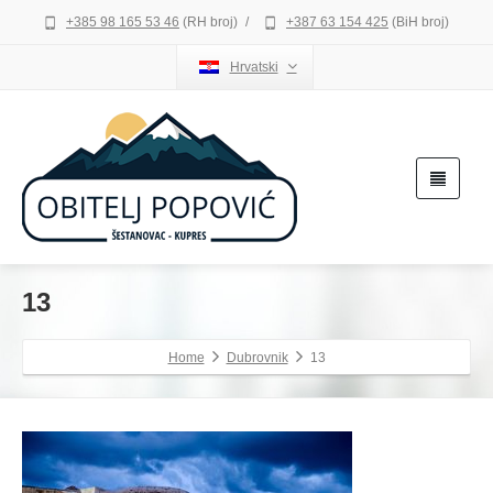
+385 98 165 53 46
(RH broj)
/
+387 63 154 425
(BiH broj)
Hrvatski
13
Home
Dubrovnik
13