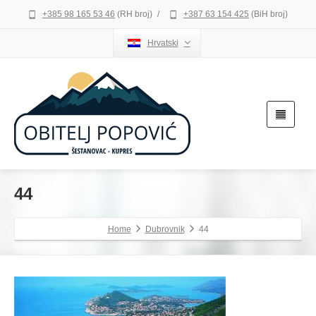
+385 98 165 53 46
(RH broj)
/
+387 63 154 425
(BiH broj)
Hrvatski
44
Home
Dubrovnik
44