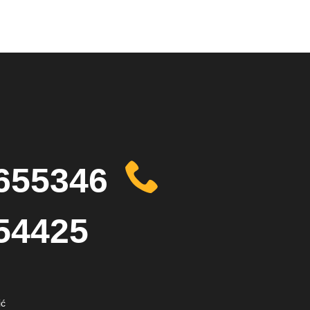
655346
54425
ić