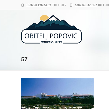
+385 98 165 53 46
(RH broj)
/
+387 63 154 425
(BiH bro
57