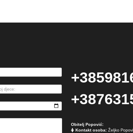
+385981
+387631
Obitelj Popović:
Kontakt osoba:
Željko Popov