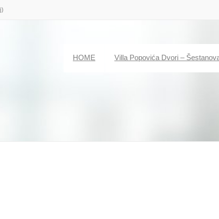
j)
HOME
Villa Popovića Dvori – Šestanov