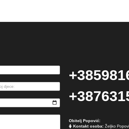
+385981
+387631
Obitelj Popović:
Kontakt osoba:
Željko Popov