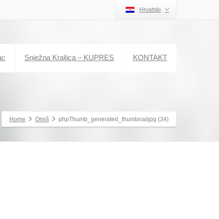
Hrvatski
ac
Snježna Kraljica – KUPRES
KONTAKT
Home
Omiš
phpThumb_generated_thumbnailjpg (34)