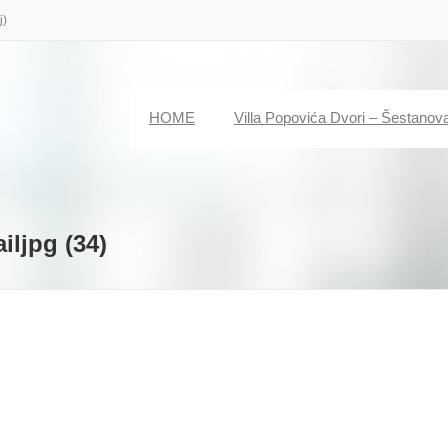
j)
HOME
Villa Popovića Dvori – Šestanov
ljpg (34)