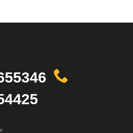
655346
54425
ić